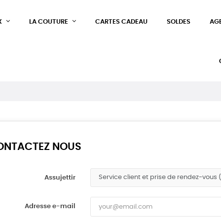
X
LA COUTURE
CARTES CADEAU
SOLDES
AG
ONNEXION
us devez être connecté pour enregistrer des produits dans votre
te de souhaits.
Annuler
Connexion
ONTACTEZ NOUS
Assujettir
Adresse e-mail