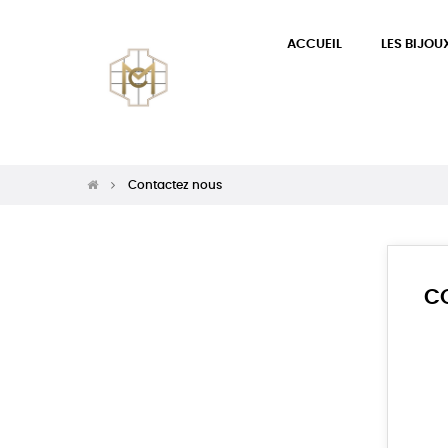
ACCUEIL
LES BIJOU
C
Vo
lis
Contactez nous
C